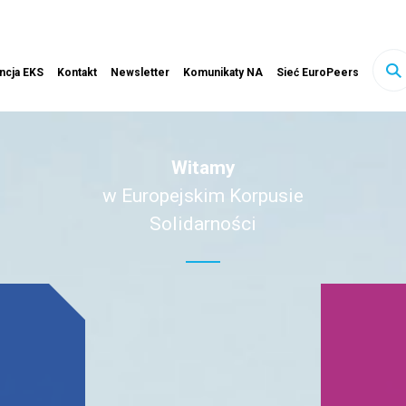
ink otwiera się w nowej karcie
ncja EKS
Kontakt
Newsletter
Komunikaty NA
Sieć EuroPeers
sz
ony
Witamy
w Europejskim Korpusie
Solidarności