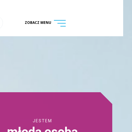
ZOBACZ MENU
menu
ukaj na stronie
JESTEM
młodą osobą