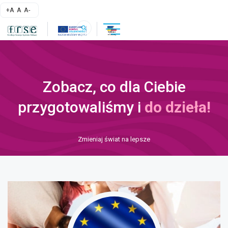
skip
większa czcionka
normalna czcionka
mniejsza czcionka
+A
A
A-
linki
menu
uwaga, link otwiera się w nowej kar
szukaj
nawigacja
na
strony
stronie
Zobacz, co dla Ciebie
przygotowaliśmy i
do dzieła!
Zmieniaj świat na lepsze
treść
strony