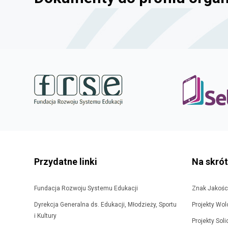
stopka
strony
Przydatne linki
Na skró
Fundacja Rozwoju Systemu Edukacji
Znak Jakośc
Dyrekcja Generalna ds. Edukacji, Młodzieży, Sportu
Projekty Wol
i Kultury
Projekty Sol