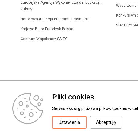
Europejska Agencja Wykonawcza ds. Edukacji i
Wydarzenia
Kultury
Konkurs wni
Narodowa Agencja Programu Erasmus+
Sieć EuroPee
Krajowe Biuro Eurodesk Polska
Centrum Współpracy SALTO
Pliki cookies
Serwis eks.org.pl używa plików cookies w c
© 2026 Fundacja Rozwoju Systemu Edukacji
O F
Ustawienia
Akceptuję
PLIKI COOKIES
OCHRONA DANYCH OSOBOWYCH
DEKLARACJA DOST