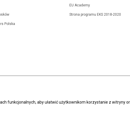
EU Academy
osków
Strona programu EKS 2018-2020
rs Polska
elach funkcjonalnych, aby ułatwić użytkownikom korzystanie z witryny 
undacji
Władze FRSE
Kontakt
BIP
Wróć do g
ĘPNOŚCI SERWISU EKS.ORG.PL