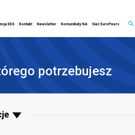
ink otwiera się w nowej karcie
ncja EKS
Kontakt
Newsletter
Komunikaty NA
Sieć EuroPeers
sz
ony
tórego potrzebujesz
cje