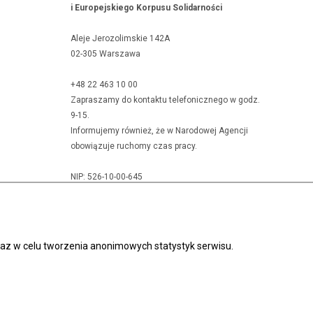
i Europejskiego Korpusu Solidarności
Aleje Jerozolimskie 142A
02-305 Warszawa
+48 22 463 10 00
Zapraszamy do kontaktu telefonicznego w godz.
9-15.
Informujemy również, że w Narodowej Agencji
obowiązuje ruchomy czas pracy.
NIP: 526-10-00-645
KRS: 0000024777
REGON: 010393032
oraz w celu tworzenia anonimowych statystyk serwisu.
óry
Projekt i realizacja: