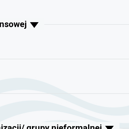
ansowej
izacji/ grupy nieformalnej