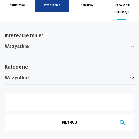
Aktualności
Wydarzenia
Konkursy
Przewodnik
Publikacje
treść
Interesuje mnie:
strony
Wszystkie
Kategorie:
Wszystkie
wpisz
szukaną
frazę
w
polu
poniżej