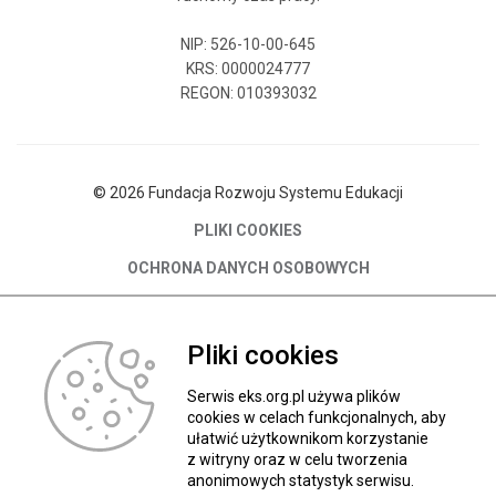
NIP: 526-10-00-645
KRS: 0000024777
REGON: 010393032
© 2026 Fundacja Rozwoju Systemu Edukacji
PLIKI COOKIES
OCHRONA DANYCH OSOBOWYCH
DEKLARACJA DOSTĘPNOŚCI SERWISU EKS.ORG.PL
O Fundacji
Pliki cookies
Władze FRSE
Serwis eks.org.pl używa plików
cookies w celach funkcjonalnych, aby
Kontakt
ułatwić użytkownikom korzystanie
BIP
z witryny oraz w celu tworzenia
anonimowych statystyk serwisu.
Wróć do góry