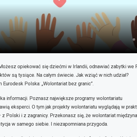
s
n
 Możesz opiekować się dziećmi w Irlandii, odnawiać zabytki we Fr
ektów są tysiące. Na całym świecie. Jak wziąć w nich udział?
Eurodesk Polska: „Wolontariat bez granic”.
wka informacji. Poznasz największe programy wolontariatu
ią eksperci. O tym jak projekty wolontariatu wyglądają w prak
 z Polski i z zagranicy. Przekonasz się, że wolontariat między
estycja w samego siebie. I niezapomniana przygoda.