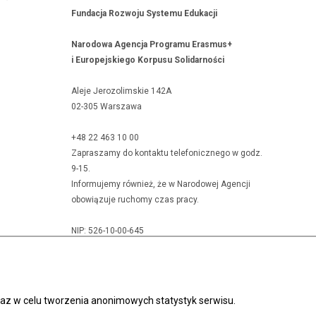
Fundacja Rozwoju Systemu Edukacji
Narodowa Agencja Programu Erasmus+
i Europejskiego Korpusu Solidarności
Aleje Jerozolimskie 142A
02-305 Warszawa
+48 22 463 10 00
Zapraszamy do kontaktu telefonicznego w godz.
9-15.
Informujemy również, że w Narodowej Agencji
obowiązuje ruchomy czas pracy.
NIP: 526-10-00-645
KRS: 0000024777
REGON: 010393032
oraz w celu tworzenia anonimowych statystyk serwisu.