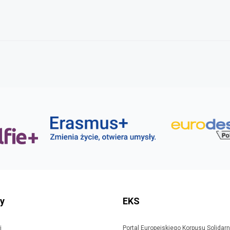
ty
EKS
i
Portal Europejskiego Korpusu Solidar