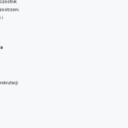
uczestnik
zestrzeni.
 i
na
ekrutacji