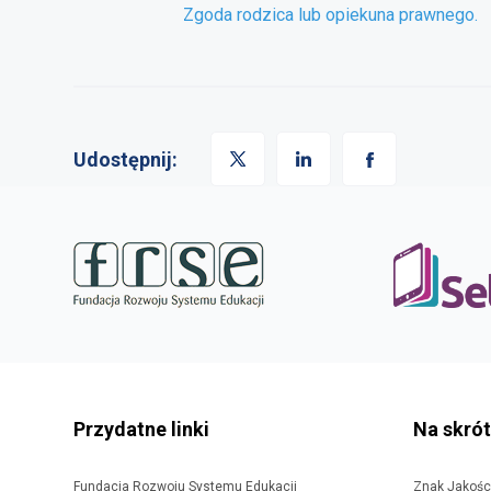
Zgoda rodzica lub opiekuna prawnego
.
Udostępnij:
stopka
strony
Przydatne linki
Na skró
Fundacja Rozwoju Systemu Edukacji
Znak Jakośc