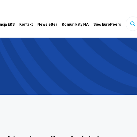
ink otwiera się w nowej karcie
ncja EKS
Kontakt
Newsletter
Komunikaty NA
Sieć EuroPeers
sz
ony