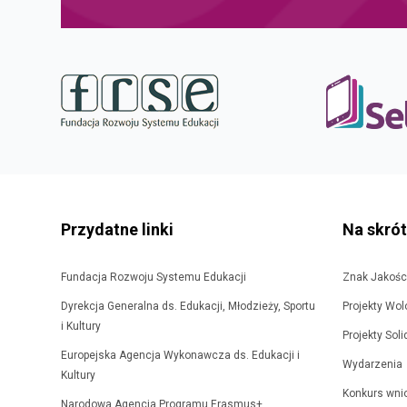
stopka
strony
Przydatne linki
Na skró
Fundacja Rozwoju Systemu Edukacji
Znak Jakośc
Dyrekcja Generalna ds. Edukacji, Młodzieży, Sportu
Projekty Wol
i Kultury
Projekty Sol
Europejska Agencja Wykonawcza ds. Edukacji i
Wydarzenia
Kultury
Konkurs wni
Narodowa Agencja Programu Erasmus+