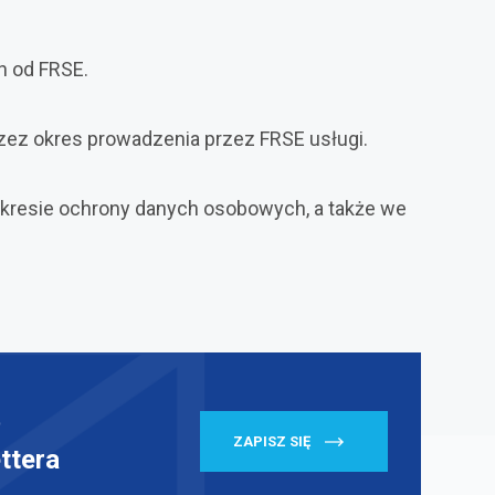
h od FRSE.
zez okres prowadzenia przez FRSE usługi.
akresie ochrony danych osobowych, a także we
ę
ZAPISZ SIĘ
ttera