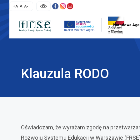
skip
większa czcionka
normalna czcionka
mniejsza czcionka
+A
A
A-
linki
uwaga, l
Narodowa Age
nawigacja str
Klauzula RODO
treść
strony
Oświadczam, że wyrażam zgodę na przetwarzanie
Rozwoju Systemu Edukacji w Warszawie (FRSE) 