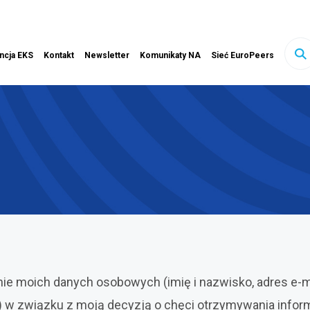
ink otwiera się w nowej karcie
ncja EKS
Kontakt
Newsletter
Komunikaty NA
Sieć EuroPeers
sz
ony
 moich danych osobowych (imię i nazwisko, adres e-mai
w związku z moją decyzją o chęci otrzymywania informa