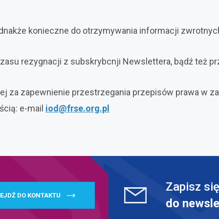
dnakże konieczne do otrzymywania informacji zwrotnyc
su rezygnacji z subskrybcnji Newslettera, bądź też pr
ej za zapewnienie przestrzegania przepisów prawa w z
ścią: e-mail
iod@frse.org.pl
Zapisz si
EJDŹ DO KONTAKTU
do newsle