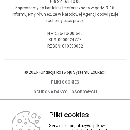
+48 22 463 10 00
Zapraszamy do kontaktu telefonicznego w godz. 9-15.
Informujemy również, że w Narodowej Agencji obowiązuje
ruchomy czas pracy.
NIP: 526-10-00-645
KRS: 0000024777
REGON: 010393032
© 2026 Fundacja Rozwoju Systemu Edukacji
PLIKI COOKIES
OCHRONA DANYCH OSOBOWYCH
DEKLARACJA DOSTĘPNOŚCI SERWISU EKS.ORG.PL
O Fundacji
Pliki cookies
Władze FRSE
Serwis eks.org.pl używa plików