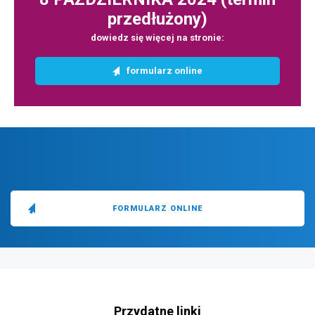
przedłużony)
dowiedz się więcej na stronie:
przejdź
formularz online
do
strony
FORMULARZ ONLINE
stopka
strony
Przydatne linki