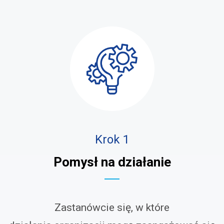
treść
strony
Krok 1
Pomysł na działanie
Zastanówcie się, w które