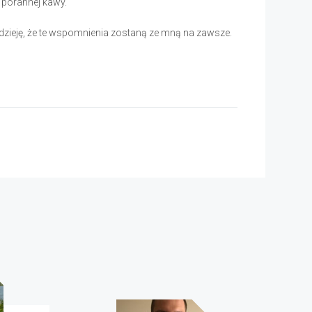
 porannej kawy.
zieję, że te wspomnienia zostaną ze mną na zawsze.