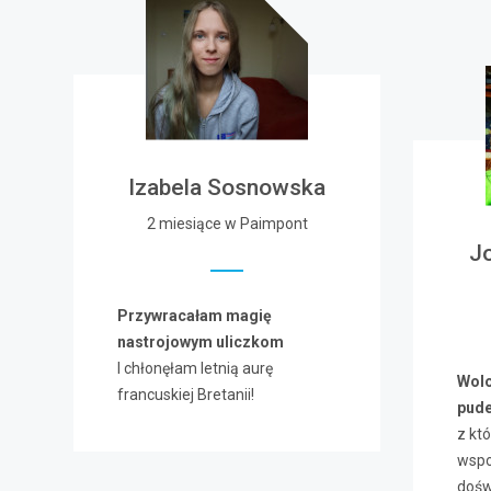
Izabela Sosnowska
2 miesiące w Paimpont
J
Przywracałam magię
nastrojowym uliczkom
I chłonęłam letnią aurę
Wolo
francuskiej Bretanii!
pude
z kt
wspo
dośw