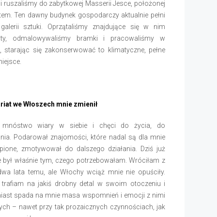
i ruszaliśmy do zabytkowej Masserii Jesce, położonej
tem. Ten dawny budynek gospodarczy aktualnie pełni
 galerii sztuki. Oprzątaliśmy znajdujące się w nim
aty, odmalowywaliśmy bramki i pracowaliśmy w
, starając się zakonserwować to klimatyczne, pełne
miejsce.
riat we Włoszech mnie zmienił
 mnóstwo wiary w siebie i chęci do życia, do
nia. Podarował znajomości, które nadal są dla mnie
ąpione, zmotywował do dalszego działania. Dziś już
e był właśnie tym, czego potrzebowałam. Wróciłam z
wa lata temu, ale Włochy wciąż mnie nie opuściły.
trafiam na jakiś drobny detal w swoim otoczeniu i
iast spada na mnie masa wspomnień i emocji z nimi
ych – nawet przy tak prozaicznych czynnościach, jak