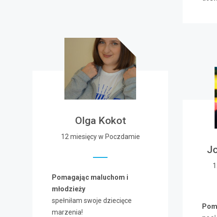
Olga Kokot
12 miesięcy w Poczdamie
J
1
Pomagając maluchom i
młodzieży
spełniłam swoje dziecięce
Poma
marzenia!