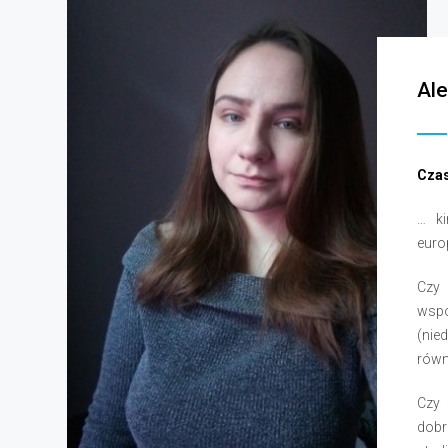
Ale
Cza
… ki
euro
Czy
wspo
(nie
równ
Czy 
dobr