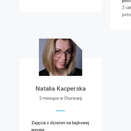
poc
Z cał
potr
Natalia Kacperska
2 miesiące w Chorwacji
Zajęcia z dziećmi na bajkowej
wyspie