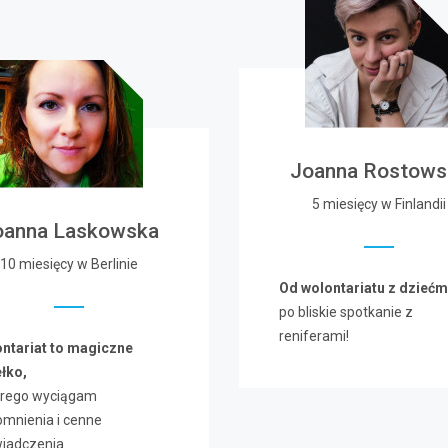
Joanna Rostows
5 miesięcy w Finlandii
oanna Laskowska
10 miesięcy w Berlinie
Od wolontariatu z dziećm
po bliskie spotkanie z
reniferami!
ntariat to magiczne
łko,
órego wyciągam
mnienia i cenne
iadczenia