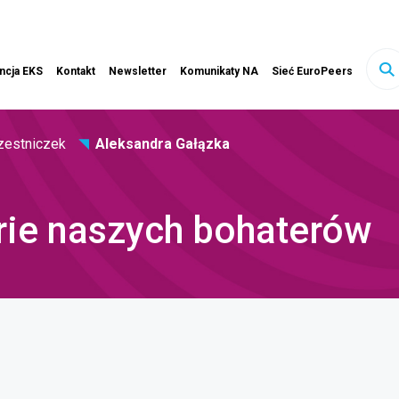
ink otwiera się w nowej karcie
ncja EKS
Kontakt
Newsletter
Komunikaty NA
Sieć EuroPeers
sz
ony
czestniczek
Aleksandra Gałązka
rie naszych bohaterów