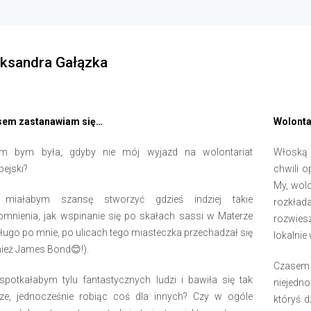
ksandra Gałązka
sem zastanawiam się…
Wolonta
m bym była, gdyby nie mój wyjazd na wolontariat
Włoską c
pejski?
chwili 
My, wolo
 miałabym szansę stworzyć gdzieś indziej takie
rozkłada
mnienia, jak wspinanie się po skałach sassi w Materze
rozwiesz
długo po mnie, po ulicach tego miasteczka przechadzał się
lokalnie
ież James Bond😊!).
Czasem
spotkałabym tylu fantastycznych ludzi i bawiła się tak
niejedno
ze, jednocześnie robiąc coś dla innych? Czy w ogóle
któryś d