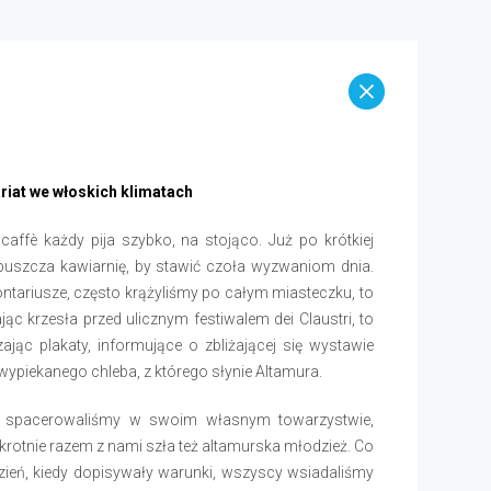
riat we włoskich klimatach
affè każdy pija szybko, na stojąco. Już po krótkiej
opuszcza kawiarnię, by stawić czoła wyzwaniom dnia.
ntariusze, często krążyliśmy po całym miasteczku, to
jąc krzesła przed ulicznym festiwalem dei Claustri, to
ając plakaty, informujące o zbliżającej się wystawie
 wypiekanego chleba, z którego słynie Altamura.
 spacerowaliśmy w swoim własnym towarzystwie,
krotnie razem z nami szła też altamurska młodzież. Co
zień, kiedy dopisywały warunki, wszyscy wsiadaliśmy