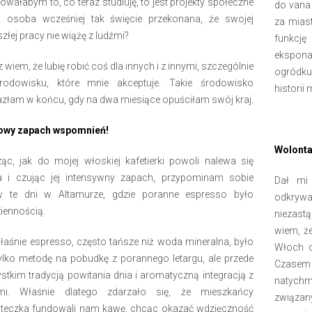
iowałabym to, co teraz studiuję, to jest projekty społeczne
do vana 
, osoba wcześniej tak święcie przekonana, że swojej
za mias
złej pracy nie wiążę z ludźmi?
funkcję
ekspon
 wiem, że lubię robić coś dla innych i z innymi, szczególnie
ogródku
odowisku, które mnie akceptuje. Takie środowisko
historii 
azłam w końcu, gdy na dwa miesiące opuściłam swój kraj.
owy zapach wspomnień!
Wolonta
ząc, jak do mojej włoskiej kafetierki powoli nalewa się
 i czując jej intensywny zapach, przypominam sobie
Dał mi
 te dni w Altamurze, gdzie poranne espresso było
odkrywa
iennością.
niezast
wiem, ż
łaśnie espresso, często tańsze niż woda mineralna, było
Włoch d
tylko metodę na pobudkę z porannego letargu, ale przede
Czasem 
stkim tradycją powitania dnia i aromatyczną integracją z
natychm
mi. Właśnie dlatego zdarzało się, że mieszkańcy
związan
teczka fundowali nam kawę, chcąc okazać wdzięczność