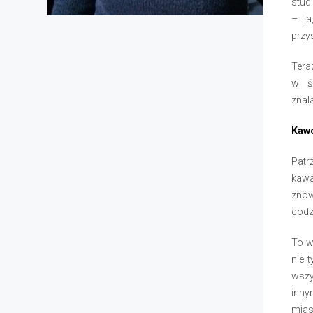
stud
– ja
przys
Teraz
w śr
znal
Kaw
Patr
kawa
znów
codz
To w
nie 
wszy
inny
mias