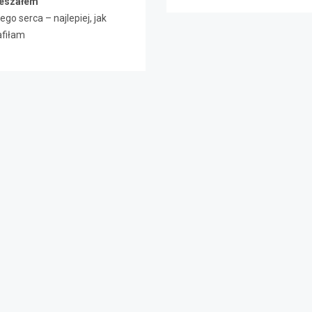
ieszałem
ego serca – najlepiej, jak
afiłam